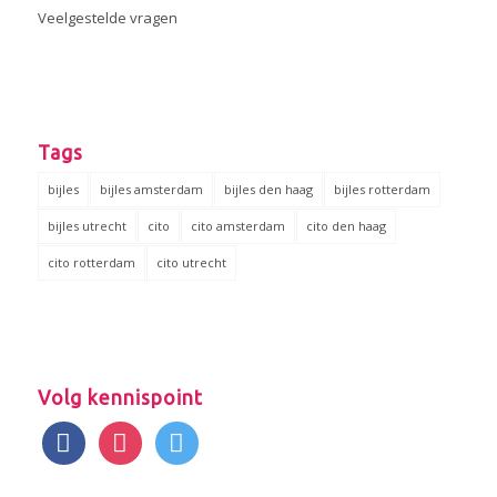
Veelgestelde vragen
Tags
bijles
bijles amsterdam
bijles den haag
bijles rotterdam
bijles utrecht
cito
cito amsterdam
cito den haag
cito rotterdam
cito utrecht
Volg kennispoint
facebook
instagram
twitter