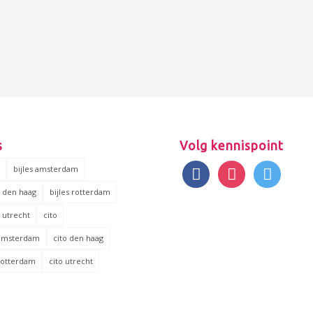
s
Volg kennispoint
facebook
instagram
twitter
s
bijles amsterdam
s den haag
bijles rotterdam
s utrecht
cito
 amsterdam
cito den haag
 rotterdam
cito utrecht