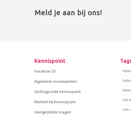
Meld je aan bij ons!
Kennispoint
Tag
Vacature (3)
bijle
bijle
Algemene voorwaarden
bijle
Gedragscode Kennispoint
cito
Werken bij Kennispoint
cito
Veelgestelde vragen