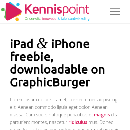
&
iPad
iPhone
freebie,
downloadable on
GraphicBurger
Lorem ipsum dolor sit amet, consectetuer adipiscing
elit. Aenean commodo ligula eget dolor. Aenean
massa. Cum sociis natoque penatibus et
magnis
dis
parturient montes, nascetur
ridiculus
mus. Donec
quam felis, ultricies nec, pellentesque eu, pretium quis,