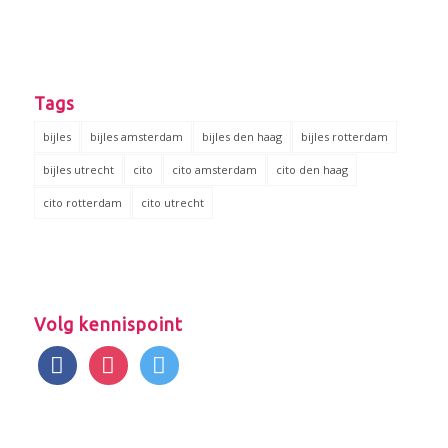
Tags
bijles
bijles amsterdam
bijles den haag
bijles rotterdam
bijles utrecht
cito
cito amsterdam
cito den haag
cito rotterdam
cito utrecht
Volg kennispoint
facebook
instagram
twitter