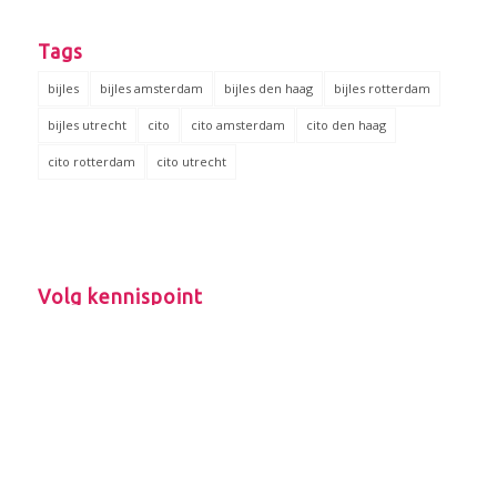
Tags
bijles
bijles amsterdam
bijles den haag
bijles rotterdam
bijles utrecht
cito
cito amsterdam
cito den haag
cito rotterdam
cito utrecht
Volg kennispoint
facebook
instagram
twitter
© 2017 - Kennispoint