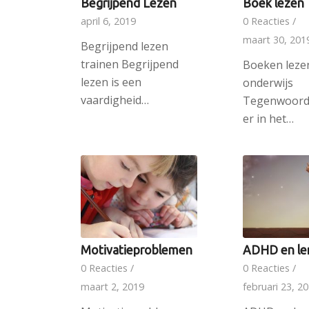
Begrijpend Lezen
Boek lezen
april 6, 2019
0 Reacties
/
maart 30, 201
Begrijpend lezen
trainen Begrijpend
Boeken lezen
lezen is een
onderwijs
vaardigheid…
Tegenwoord
er in het…
Motivatieproblemen
ADHD en le
0 Reacties
/
0 Reacties
/
maart 2, 2019
februari 23, 2