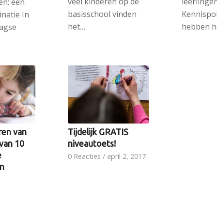
veel kinderen op de
leerlinge
en: een
basisschool vinden
Kennispo
inatie In
het…
hebben h
agse
ren van
Tijdelijk GRATIS
 van 10
niveautoets!
e
0 Reacties
/
april 2, 2017
n
Nu tijdelijk GRATIS
ril 2, 2017
een Niveautoets bij
ingen
Kennispoint! Dankzij…
ssen zijn