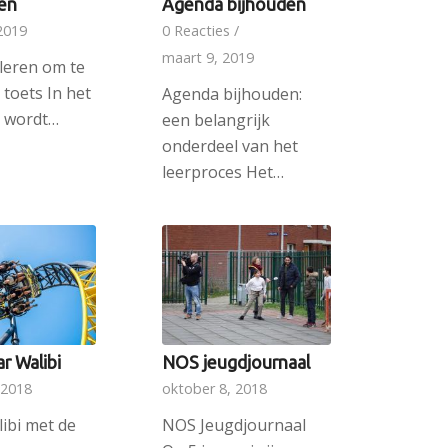
ren
Agenda bijhouden
2019
0 Reacties
/
maart 9, 2019
leren om te
o toets In het
Agenda bijhouden:
s wordt…
een belangrijk
onderdeel van het
leerproces Het…
r Walibi
NOS jeugdjournaal
 2018
oktober 8, 2018
ibi met de
NOS Jeugdjournaal