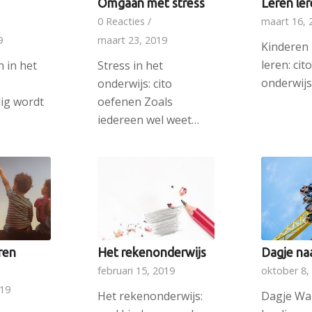
Omgaan met stress
Leren le
0 Reacties
/
maart 16, 
9
maart 23, 2019
Kinderen 
leren: cit
 in het
Stress in het
onderwij
onderwijs: cito
ig wordt
oefenen Zoals
iedereen wel weet…
ren
Het rekenonderwijs
Dagje naa
februari 15, 2019
oktober 8,
019
Het rekenonderwijs:
Dagje Wal