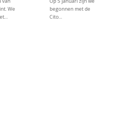
n van
Op 5 januari zijn we
int. We
begonnen met de
et…
Cito…