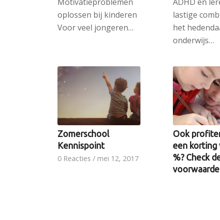
Motivatieproblemen
ADHD en ler
oplossen bij kinderen
lastige comb
Voor veel jongeren…
het hedenda
onderwijs…
Zomerschool
Ook profite
Kennispoint
een korting
%? Check d
0 Reacties
/
mei 12, 2017
voorwaarde
Zomerschool
0 Reacties
/
ap
Kennispoint Heeft uw
De inschrijv
kind moeite met taal…
voor de bijle